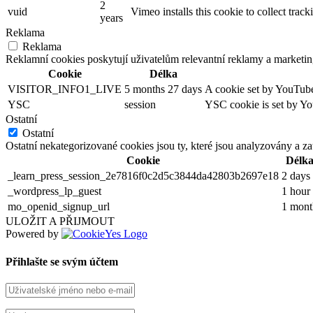
2
vuid
Vimeo installs this cookie to collect trac
years
Reklama
Reklama
Reklamní cookies poskytují uživatelům relevantní reklamy a marketing
Cookie
Délka
VISITOR_INFO1_LIVE
5 months 27 days
A cookie set by YouTube 
YSC
session
YSC cookie is set by Yo
Ostatní
Ostatní
Ostatní nekategorizované cookies jsou ty, které jsou analyzovány a z
Cookie
Délk
_learn_press_session_2e7816f0c2d5c3844da42803b2697e18
2 days
_wordpress_lp_guest
1 hour
mo_openid_signup_url
1 mont
ULOŽIT A PŘIJMOUT
Powered by
Přihlašte se svým účtem