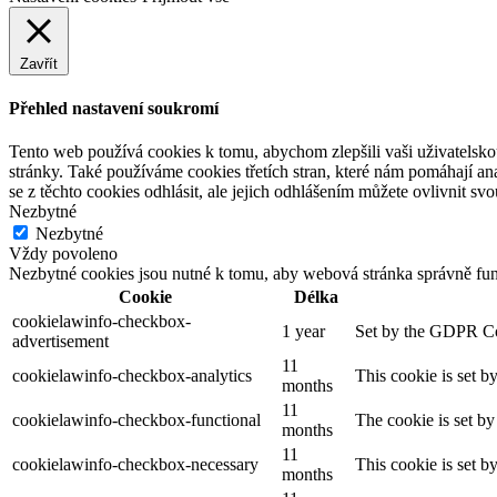
Zavřít
Přehled nastavení soukromí
Tento web používá cookies k tomu, abychom zlepšili vaši uživatelsko
stránky. Také používáme cookies třetích stran, které nám pomáhají a
se z těchto cookies odhlásit, ale jejich odhlášením můžete ovlivnit sv
Nezbytné
Nezbytné
Vždy povoleno
Nezbytné cookies jsou nutné k tomu, aby webová stránka správně fun
Cookie
Délka
cookielawinfo-checkbox-
1 year
Set by the GDPR Cook
advertisement
11
cookielawinfo-checkbox-analytics
This cookie is set b
months
11
cookielawinfo-checkbox-functional
The cookie is set by
months
11
cookielawinfo-checkbox-necessary
This cookie is set b
months