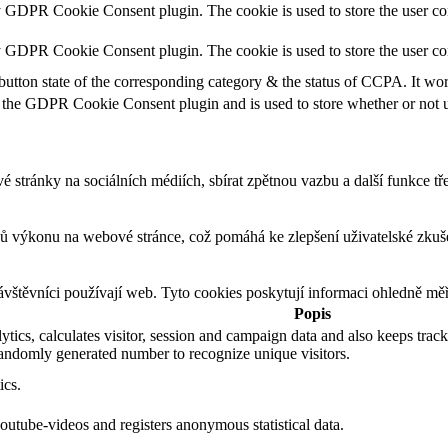
y GDPR Cookie Consent plugin. The cookie is used to store the user con
by GDPR Cookie Consent plugin. The cookie is used to store the user co
button state of the corresponding category & the status of CCPA. It wo
 the GDPR Cookie Consent plugin and is used to store whether or not us
stránky na sociálních médiích, sbírat zpětnou vazbu a další funkce třet
ů výkonu na webové stránce, což pomáhá ke zlepšení uživatelské zkuše
vštěvníci používají web. Tyto cookies poskytují informaci ohledně měře
Popis
ics, calculates visitor, session and campaign data and also keeps track o
andomly generated number to recognize unique visitors.
ics.
utube-videos and registers anonymous statistical data.