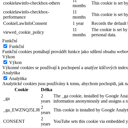
11
cookielawinfo-checkbox-others
This cookie is set b
months
cookielawinfo-checkbox-
11
This cookie is set 
performance
months
CookieLawInfoConsent
1 year
Records the default 
11
The cookie is set by
viewed_cookie_policy
months
personal data.
Funkční
Funkční
Funkční cookies pomáhají provádět funkce jako sdílení obsahu webové 
Výkon
Výkon
Výkonné cookies se používají k pochopení a analýze klíčových index
Analytika
Analytika
Analytické cookies jsou používány k tomu, abychom pochopili, jak ná
Cookie
Délka
2
The _ga cookie, installed by Google Analyt
_ga
years
information anonymously and assigns a r
2
_ga_EWZNQJ5LJ8
This cookie is installed by Google Analyt
years
2
CONSENT
YouTube sets this cookie via embedded yo
years