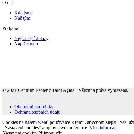
O nás
Kdo jsme
Náš tým
Podpora
Nejčastější dotazy
Napište nám
© 2021 Centrum Esoteric Tarot Agida - Všechna práva vyhrazena.
Obchodní podmínky
Ochrana osobních údajů
Cookies na našem webu používáme k tomu, abychom zlepšili vaši uživa
"Nastavení cookies" a upravit své preference.
Více informací
Nastavení cookies
Přijmout vše