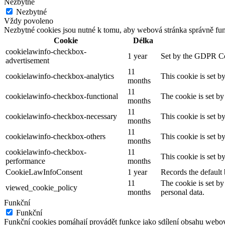
Nezbytné
Nezbytné
Vždy povoleno
Nezbytné cookies jsou nutné k tomu, aby webová stránka správně fun
Cookie
Délka
cookielawinfo-checkbox-
1 year
Set by the GDPR Cook
advertisement
11
cookielawinfo-checkbox-analytics
This cookie is set b
months
11
cookielawinfo-checkbox-functional
The cookie is set by
months
11
cookielawinfo-checkbox-necessary
This cookie is set b
months
11
cookielawinfo-checkbox-others
This cookie is set b
months
cookielawinfo-checkbox-
11
This cookie is set 
performance
months
CookieLawInfoConsent
1 year
Records the default 
11
The cookie is set by
viewed_cookie_policy
months
personal data.
Funkční
Funkční
Funkční cookies pomáhají provádět funkce jako sdílení obsahu webové 