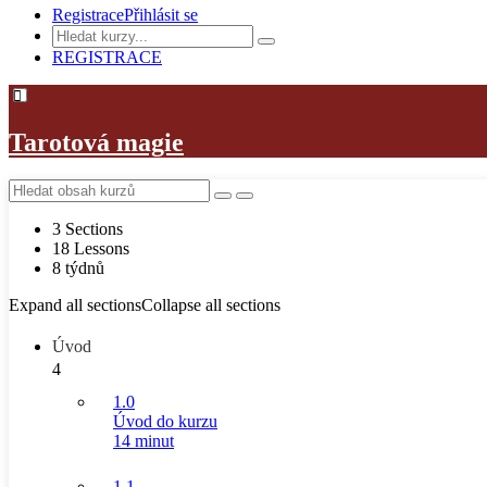
Registrace
Přihlásit se
REGISTRACE
Tarotová magie
3 Sections
18 Lessons
8 týdnů
Expand all sections
Collapse all sections
Úvod
4
1.0
Úvod do kurzu
14 minut
1.1