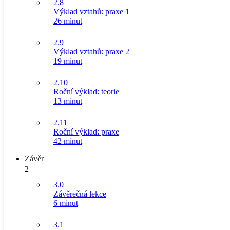
2.8
Výklad vztahů: praxe 1
26 minut
2.9
Výklad vztahů: praxe 2
19 minut
2.10
Roční výklad: teorie
13 minut
2.11
Roční výklad: praxe
42 minut
Závěr
2
3.0
Závěrečná lekce
6 minut
3.1