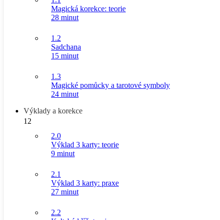
Magická korekce: teorie
28 minut
1.2
Sadchana
15 minut
1.3
Magické pomůcky a tarotové symboly
24 minut
Výklady a korekce
12
2.0
Výklad 3 karty: teorie
9 minut
2.1
Výklad 3 karty: praxe
27 minut
2.2