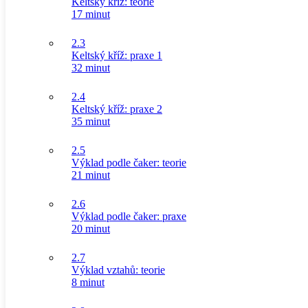
Keltský kříž: teorie
17 minut
2.3
Keltský kříž: praxe 1
32 minut
2.4
Keltský kříž: praxe 2
35 minut
2.5
Výklad podle čaker: teorie
21 minut
2.6
Výklad podle čaker: praxe
20 minut
2.7
Výklad vztahů: teorie
8 minut