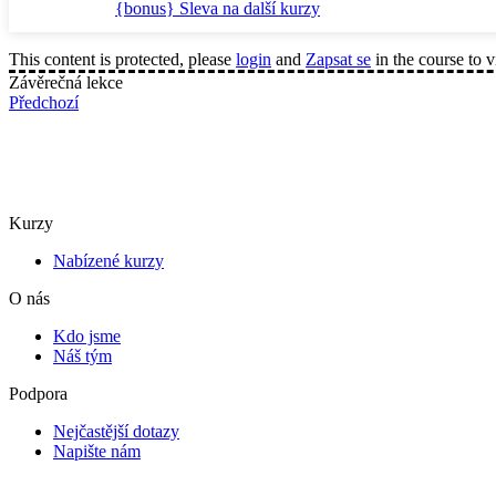
{bonus} Sleva na další kurzy
This content is protected, please
login
and
Zapsat se
in the course to v
Závěrečná lekce
Předchozí
Kurzy
Nabízené kurzy
O nás
Kdo jsme
Náš tým
Podpora
Nejčastější dotazy
Napište nám